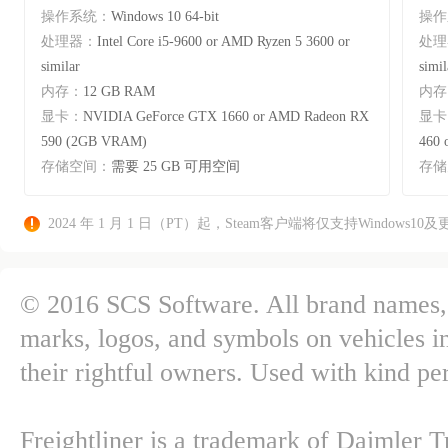
操作系统：
Windows 10 64-bit
操作
处理器：
Intel Core i5-9600 or AMD Ryzen 5 3600 or
处理
similar
simil
内存：
12 GB RAM
内存
显卡：
NVIDIA GeForce GTX 1660 or AMD Radeon RX
显卡
590 (2GB VRAM)
460 
存储空间：
需要 25 GB 可用空间
存储
2024 年 1 月 1 日（PT）起，Steam客户端将仅支持Windows1
© 2016 SCS Software. All brand names, 
marks, logos, and symbols on vehicles i
their rightful owners. Used with kind pe
Freightliner is a trademark of Daimler