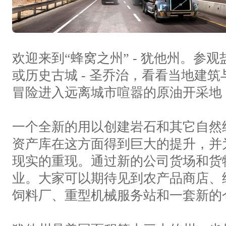
美国卡车模拟 PC版 怀俄明州DLC
American Truck Simulator - Wyoming
美国卡车模拟 PC版 定制车轮DLC
欢迎来到“蜂窝之州” - 犹他州。参
American Truck Simulator - Wheel Tuning Pack
或历史古城 - 圣乔治，看看当地建
美国卡车模拟 PC版 华盛顿州DLC
冒险进入远离城市喧嚣的原油开采地
American Truck Simulator - Washington
一个全新的用以创建岩石和其它自然
资产库在这方面得到巨大的提升，并
现实的重现。通过新的公司货场和货
业。大家可以期待见到农产品商店、
饲料厂、重型机械服务站和一套新的